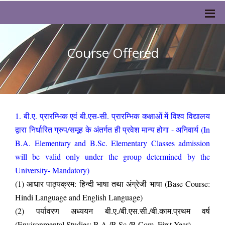
Course Offered
1. बी.ए. प्रारम्भिक एवं बी.एस-सी. प्रारम्भिक कक्षाओं में विश्व विद्यालय
द्वारा निर्धारित ग्रुप/समूह के अंतर्गत ही प्रवेश मान्य होगा - अनिवार्य (In
B.A. Elementary and B.Sc. Elementary Classes admission
will be valid only under the group determined by the
University- Mandatory)
(1) आधार पाठ्यक्रम: हिन्दी भाषा तथा अंग्रेजी भाषा (Base Course:
Hindi Language and English Language)
(2) पर्यावरण अध्ययन बी.ए./बी.एस.सी./बी.काम.प्रथम वर्ष
(Environmental Studies: B.A./B.Sc./B.Com. First Year)