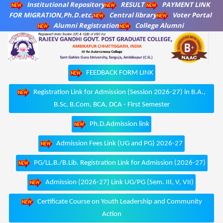
Institutional Repository
RESULT
PAYMENT LINK
FOR MIGRATION,Ph.D.etc.
Central library
Voter Portal
Alumni Registration
College Alumni
FEEDBACK FORM LINK
Registration Link for Admission (Session 2026-27) in B.A.,
B.Sc, B.Com, BCA, DCA - First Semester
Ph.D.Admission link
Admission Fees Link (UG and PG) 2026-27
PG/LL.B./B.Lib. Registration Link for Admission (2026-27)
Admission (2026-27) Link UG/PG (Sem. III, V, VII)
Certificate Course on Youth Leadership and Community
Action