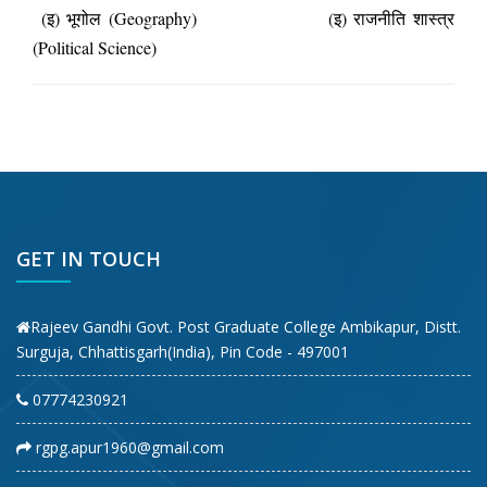
(इ) भूगोल (Geography) (इ) राजनीति शास्त्र
(Political Science)
GET IN TOUCH
Rajeev Gandhi Govt. Post Graduate College Ambikapur, Distt.
Surguja, Chhattisgarh(India), Pin Code - 497001
07774230921
rgpg.apur1960@gmail.com